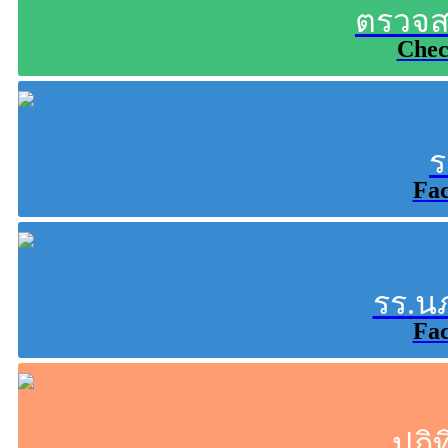
ตรวจส
Chec
ร
Fa
รร.น
Fa
ปฏิ