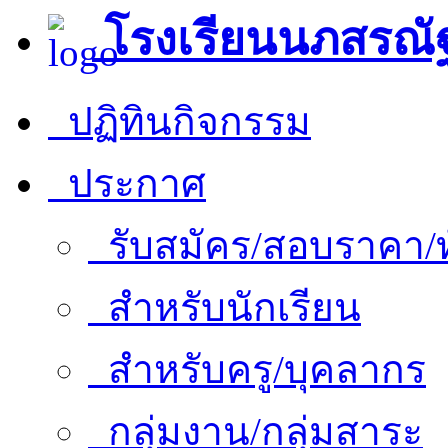
โรงเรียนนภสรณั
ปฏิทินกิจกรรม
ประกาศ
รับสมัคร/สอบราคา/ท
สำหรับนักเรียน
สำหรับครู/บุคลากร
กลุ่มงาน/กลุ่มสาระ