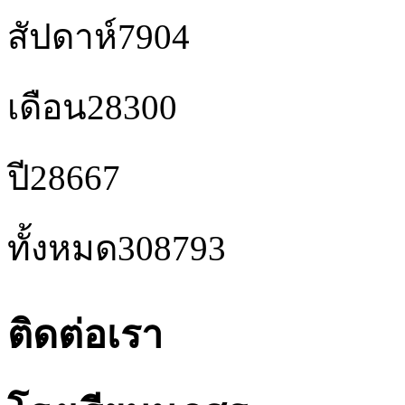
สัปดาห์
7904
เดือน
28300
ปี
28667
ทั้งหมด
308793
ติดต่อเรา