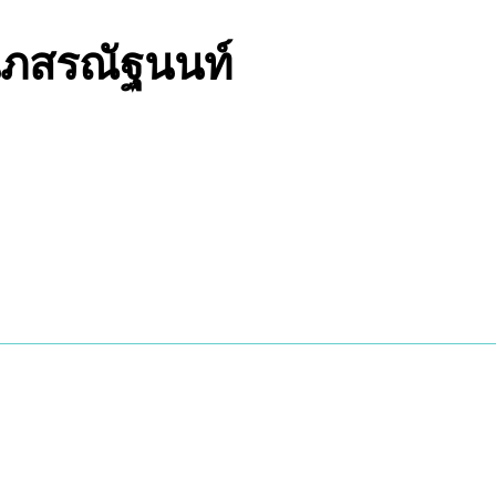
นภสรณัฐนนท์